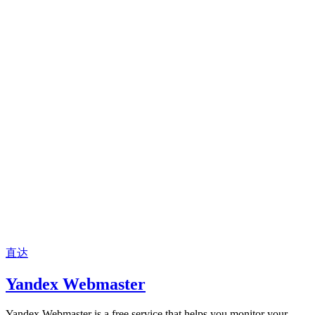
直达
Yandex Webmaster
Yandex Webmaster is a free service that helps you monitor your