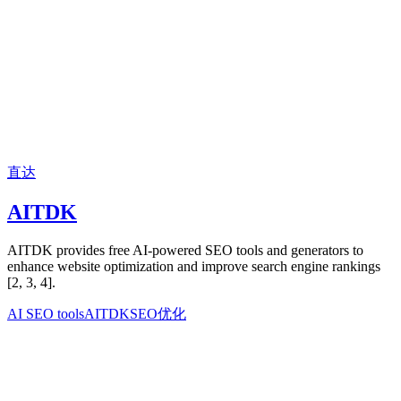
直达
AITDK
AITDK provides free AI-powered SEO tools and generators to
enhance website optimization and improve search engine rankings
[2, 3, 4].
AI SEO tools
AITDK
SEO优化