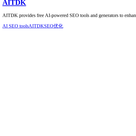
AITDK
AITDK provides free AI-powered SEO tools and generators to enhance
AI SEO tools
AITDK
SEO优化