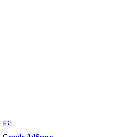
直达
Google AdSense