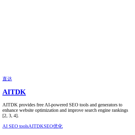
直达
AITDK
AITDK provides free AI-powered SEO tools and generators to
enhance website optimization and improve search engine rankings
[2, 3, 4].
AI SEO tools
AITDK
SEO优化