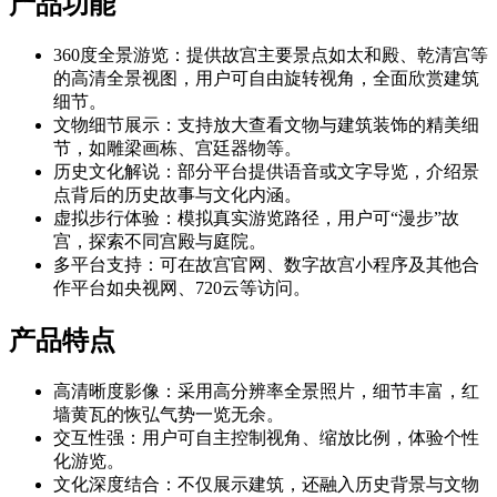
产品功能
360度全景游览：提供故宫主要景点如太和殿、乾清宫等
的高清全景视图，用户可自由旋转视角，全面欣赏建筑
细节。
文物细节展示：支持放大查看文物与建筑装饰的精美细
节，如雕梁画栋、宫廷器物等。
历史文化解说：部分平台提供语音或文字导览，介绍景
点背后的历史故事与文化内涵。
虚拟步行体验：模拟真实游览路径，用户可“漫步”故
宫，探索不同宫殿与庭院。
多平台支持：可在故宫官网、数字故宫小程序及其他合
作平台如央视网、720云等访问。
产品特点
高清晰度影像：采用高分辨率全景照片，细节丰富，红
墙黄瓦的恢弘气势一览无余。
交互性强：用户可自主控制视角、缩放比例，体验个性
化游览。
文化深度结合：不仅展示建筑，还融入历史背景与文物