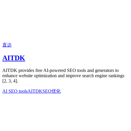
直达
AITDK
AITDK provides free AI-powered SEO tools and generators to
enhance website optimization and improve search engine rankings
[2, 3, 4].
AI SEO tools
AITDK
SEO优化