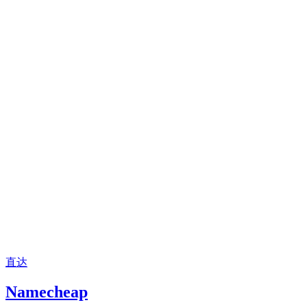
直达
Namecheap